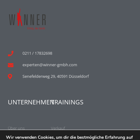
0211 / 17832698
experten@winner-gmbh.com
Senefelderweg 29, 40591 Düsseldorf
UNTERNEHMEN
TRAININGS
Über uns
Verkauf
Wir verwenden Cookies, um dir die bestmögliche Erfahrung auf
Datenschutz
Kommunikation